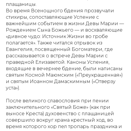
плащаницы.
Во время Всенощного бдения прозвучали
стихиры, сопоставляющие Успение с
важнейшим событием в жизни Девы Марии —
Рождением Сына Божьего — и восхваляющие
«дивное чудо: Источник Жизни во гробе
полагается»
. Также читался отрывок из
Евангелия, посвященный Богоматери, где
рассказывается о встрече Девы Марии с
праведной Елизаветой. Каноны Успения,
входящие в вечернее бдение, были написаны
святым Космой Маюмским («Преукрашенная»)
и святым Иоанном Дамаскимным («Отверзу
уста»).
После великого славословия при пении
заключительного «Святый Боже» (как при
выносе Креста) духовенство с плащаницей
совершило вокруг храма крестный ход, во
время которого хор пел тропарь праздника и