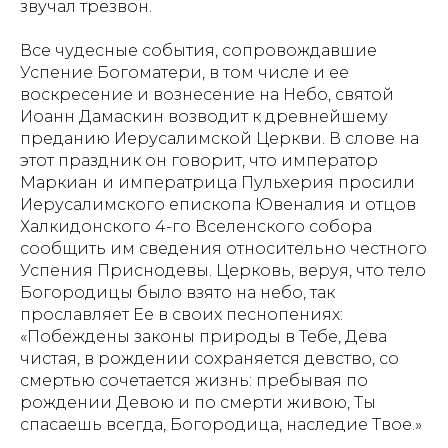
звучал трезвон.
Все чудесные события, сопровождавшие
Успение Богоматери, в том числе и ее
воскресение и вознесение на Небо, святой
Иоанн Дамаскин возводит к древнейшему
преданию Иерусалимской Церкви. В слове на
этот праздник он говорит, что император
Маркиан и императрица Пульхерия просили
Иерусалимского епископа Ювеналия и отцов
Халкидонского 4-го Вселенского собора
сообщить им сведения относительно честного
Успения Приснодевы. Церковь, веруя, что тело
Богородицы было взято на небо, так
прославляет Ее в своих песнопениях:
«Побеждены законы природы в Тебе, Дева
чистая, в рождении сохраняется девство, со
смертью сочетается жизнь: пребывая по
рождении Девою и по смерти живою, Ты
спасаешь всегда, Богородица, наследие Твое.»