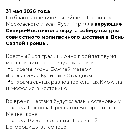
31 мая 2026 года
По благословению Святейшего Патриарха
Московского и всея Руси Кирилла
верующие
Северо-Восточного округа соберутся для
совместного молитвенного шествия в День
Святой Троицы.
Крестный ход традиционно пройдет двумя
маршрутами навстречу друг другу:
📍от храма иконы Божией Матери
«Неопалимая Купина» в Отрадном
📍от храма святых равноапостольных Кирилла
и Мефодия в Ростокино
Во время шествия будут сделаны остановки у:
— храма Покрова Пресвятой Богородицы в
Медведкове
— храма Ризоположения Пресвятой
Богородицы в Леонове