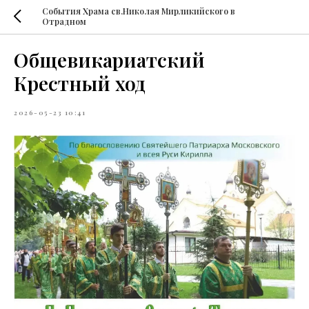
События Храма св.Николая Мирликийского в
Отрадном
Общевикариатский
Крестный ход
2026-05-23 10:41