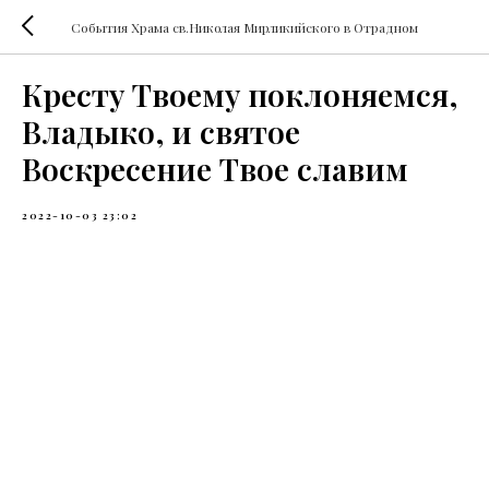
События Храма св.Николая Мирликийского в Отрадном
Кресту Твоему поклоняемся,
Владыко, и святое
Воскресение Твое славим
2022-10-03 23:02