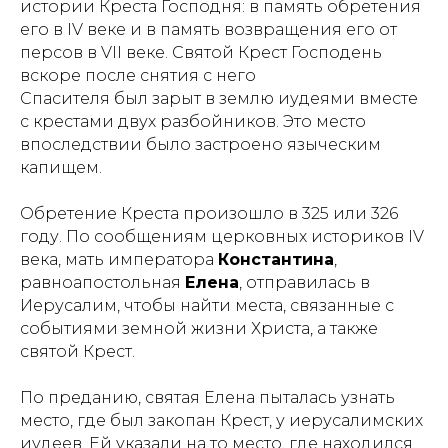
истории Креста Господня: в память обретения
его в IV веке и в память возвращения его от
персов в VII веке. Святой Крест Господень
вскоре после снятия с него
Спасителя был зарыт в землю иудеями вместе
с крестами двух разбойников. Это место
впоследствии было застроено языческим
капищем.
Обретение Креста произошло в 325 или 326
году. По сообщениям церковных историков IV
века, мать императора
Константина
,
равноапостольная
Елена
, отправилась в
Иерусалим, чтобы найти места, связанные с
событиями земной жизни Христа, а также
святой Крест.
По преданию, святая Елена пыталась узнать
место, где был закопан Крест, у иерусалимских
иудеев. Ей указали на то место, где находился