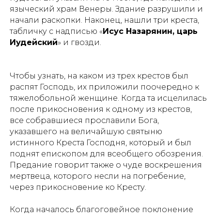
языческий храм Венеры. Здание разрушили и
начали раскопки. Наконец, нашли три креста,
табличку с надписью «
Исус Назарянин, царь
Иудейский
» и гвозди.
Чтобы узнать, на каком из трех крестов был
распят Господь, их приложили поочередно к
тяжелобольной женщине. Когда та исцелилась
после прикосновения к одному из крестов,
все собравшиеся прославили Бога,
указавшего на величайшую святыню
истинного Креста Господня, который и был
поднят епископом для всеобщего обозрения.
Предание говорит также о чуде воскрешения
мертвеца, которого несли на погребение,
через прикосновение ко Кресту.
Когда началось благоговейное поклонение