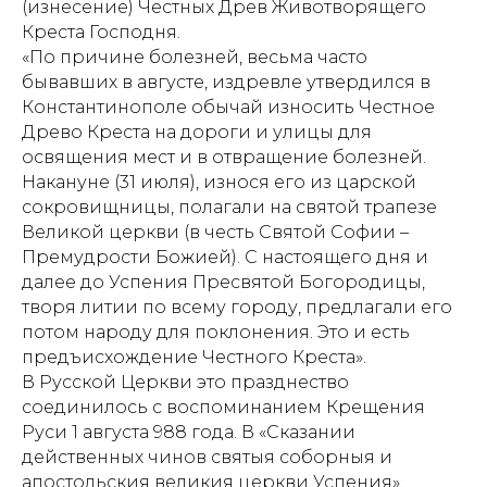
(изнесение) Честных Древ Животворящего
Креста Господня.
«По причине болезней, весьма часто
бывавших в августе, издревле утвердился в
Константинополе обычай износить Честное
Древо Креста на дороги и улицы для
освящения мест и в отвращение болезней.
Накануне (31 июля), износя его из царской
сокровищницы, полагали на святой трапезе
Великой церкви (в честь Святой Софии –
Премудрости Божией). С настоящего дня и
далее до Успения Пресвятой Богородицы,
творя литии по всему городу, предлагали его
потом народу для поклонения. Это и есть
предъисхождение Честного Креста».
В Русской Церкви это празднество
соединилось с воспоминанием Крещения
Руси 1 августа 988 года. В «Сказании
действенных чинов святыя соборныя и
апостольския великия церкви Успения»,