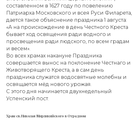
составленном в 1627 году по повелению
Патриарха Московского и всея Руси Филарета,
дается такое объяснение праздника 1 августа:
«А на происхождение в день Честного Креста
бывает ход освящения ради водного и
просвещения ради людского, по всем градам
и весем».
Во всех храмах накануне Праздника
совершается вынос на поклонение Честнаго и
Животворящего Креста, а в сам день
праздника служатся водосвятные молебны и
освящается мёд нового урожая.
С этого дня начинается двухнедельный
Успенский пост.
Храм св.Николая Мирликийского в Отрадном